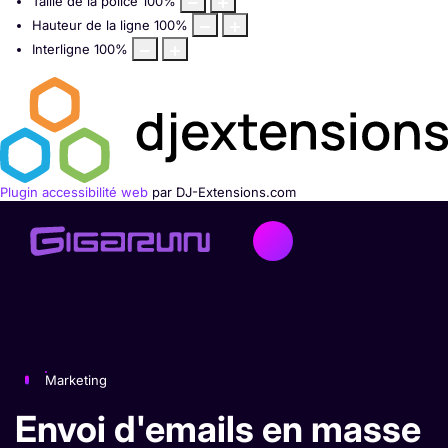
Taille de la police
100
%
Hauteur de la ligne
100
%
Interligne
100
%
Plugin accessibilité web
par DJ-Extensions.com
Marketing
Envoi d'emails en masse