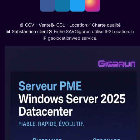
📄 CGV - Vente
📝 CGL - Location
✅ Charte qualité
📊 Satisfaction client
🛠️ Fiche SAV
Gigarun utilise IP2Location.io
IP geolocation
web service.