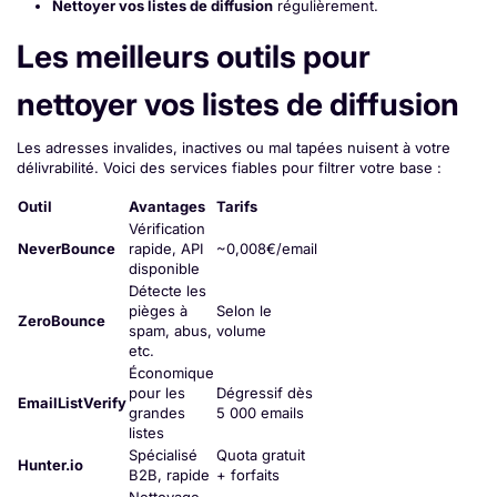
Nettoyer vos listes de diffusion
régulièrement.
Les meilleurs outils pour
nettoyer vos listes de diffusion
Les adresses invalides, inactives ou mal tapées nuisent à votre
délivrabilité. Voici des services fiables pour filtrer votre base :
Outil
Avantages
Tarifs
Vérification
NeverBounce
rapide, API
~0,008€/email
disponible
Détecte les
pièges à
Selon le
ZeroBounce
spam, abus,
volume
etc.
Économique
pour les
Dégressif dès
EmailListVerify
grandes
5 000 emails
listes
Spécialisé
Quota gratuit
Hunter.io
B2B, rapide
+ forfaits