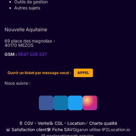
Outils de gestion
Autres sujets
Nouvelle Aquitaine
69 place des magnolias -
40170 MEZOS
GSM :
0647 028 537
Ouvrir un ticket par message vocal :
APPEL
Nous suivre :
📄 CGV - Vente
📝 CGL - Location
✅ Charte qualité
📊 Satisfaction client
🛠️ Fiche SAV
Gigarun utilise IP2Location.io
IP geolocation
web service.