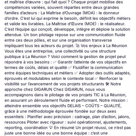
et maîtrise d’œuvre : qui fait quoi ? Chaque projet mobilise des
compétences variées, souvent réparties entre deux grandes
familles d’acteurs : La Maîtrise d’Ouvrage (MOA) : le donneur
d’ordre. C’est lui qui exprime le besoin, définit les objectifs métiers
et valide les livrables. La Maîtrise d’Œuvre (MOE) : le réalisateur.
C’est l’équipe qui conçoit, développe, intègre et déploie la solution
attendue. Un bon pilotage repose sur une communication fluide
entre ces deux pôles, et sur une organisation transverse
impliquant tous les acteurs du projet. 🚀 Vos enjeux à La Réunion
Vous êtes une entreprise, une collectivité ou une structure
publique à La Réunion ? Voici comment la gestion de projet peut
répondre à vos besoins : ✅ Garantir l’atteinte de vos objectifs en
termes de coûts, délais et qualité ✅ Fluidifier la communication
entre équipes techniques et métiers ✅ Adopter des outils adaptés,
éprouvés et modulables selon le contexte local ✅ Renforcer la
visibilité sur l’avancement de vos projets structurants 🛠️ Notre
approche chez GIGARUN Chez GIGARUN, nous vous
accompagnons dans le pilotage de vos projets TIC à La Réunion,
en assurant un déroulement fluide et performant. Notre mission :
atteindre ensemble vos objectifs DELAIS – COÛTS – QUALITÉ,
grâce à une méthodologie éprouvée fondée sur deux axes
essentiels : Planifier avec précision : cadrage, plan d’action, jalons,
ressources Piloter avec rigueur : suivi opérationnel, ajustements,
reporting, coordination 💡 En résumé Un projet réussi, ce n’est pas
juste une bonne idée ou une bonne équipe : c’est une