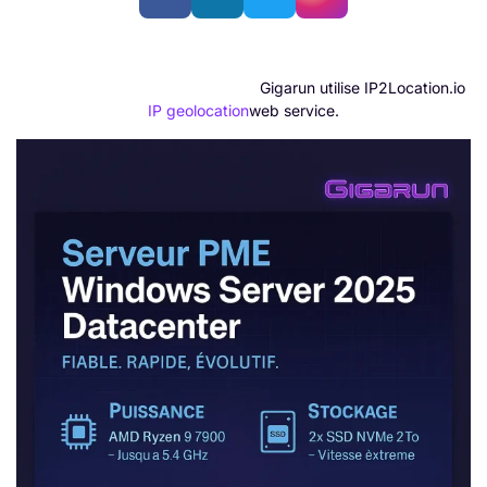
📄 CGV - Vente
📝 CGL - Location
✅ Charte qualité
📊 Satisfaction client
🛠️ Fiche SAV
Gigarun utilise IP2Location.io
IP geolocation
web service.