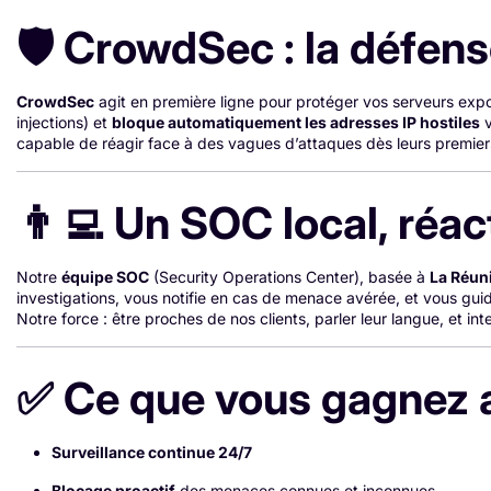
🛡️ CrowdSec : la défen
CrowdSec
agit en première ligne pour protéger vos serveurs expos
injections) et
bloque automatiquement les adresses IP hostiles
v
capable de réagir face à des vagues d’attaques dès leurs premier
👨‍💻 Un SOC local, réa
Notre
équipe SOC
(Security Operations Center), basée à
La Réun
investigations, vous notifie en cas de menace avérée, et vous gui
Notre force : être proches de nos clients, parler leur langue, et int
✅ Ce que vous gagnez 
Surveillance continue 24/7
Blocage proactif
des menaces connues et inconnues