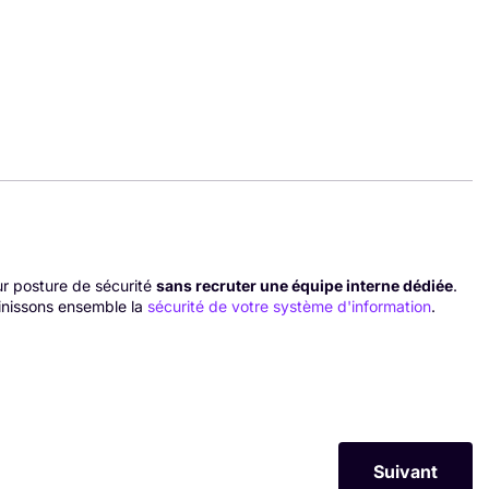
ur posture de sécurité
sans recruter une équipe interne dédiée
.
finissons ensemble la
sécurité de votre système d'information
.
Article Suiva
Suivant