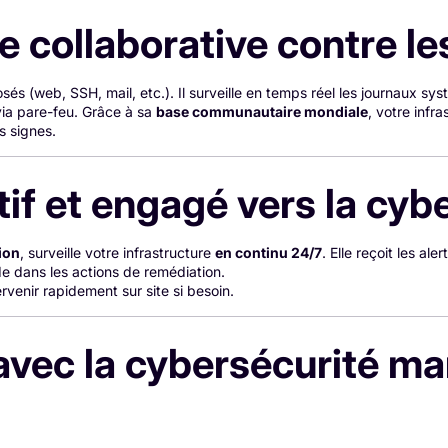
se collaborative contre l
és (web, SSH, mail, etc.). Il surveille en temps réel les journaux sy
ia pare-feu. Grâce à sa
base communautaire mondiale
, votre infr
s signes.
ctif et engagé vers la c
ion
, surveille votre infrastructure
en continu 24/7
. Elle reçoit les a
de dans les actions de remédiation.
ervenir rapidement sur site si besoin.
avec la cybersécurité m