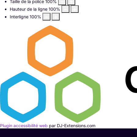
Taille de la police
100
%
Hauteur de la ligne
100
%
Interligne
100
%
Plugin accessibilité web
par DJ-Extensions.com