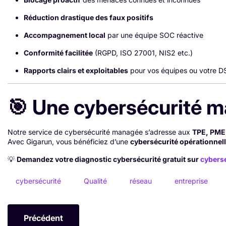
Réduction drastique des faux positifs
Accompagnement local
par une équipe SOC réactive
Conformité facilitée
(RGPD, ISO 27001, NIS2 etc.)
Rapports clairs et exploitables
pour vos équipes ou votre D
🎯 Une cybersécurité m
Notre service de cybersécurité managée s’adresse aux
TPE, PME,
Avec Gigarun, vous bénéficiez d’une
cybersécurité opérationnell
💡
Demandez votre diagnostic cybersécurité gratuit sur
cybers
cybersécurité
Qualité
réseau
entreprise
Article Précédent : Test D'intrusion Ou D'applicat
Précédent