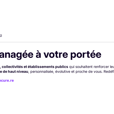
SI
anagée à votre portée
 collectivités et établissements publics
qui souhaitent renforcer le
e de haut niveau
, personnalisée, évolutive et proche de vous. Redé
ecure.re
ion À La Réunion — Pentest NIS2 & RGPD