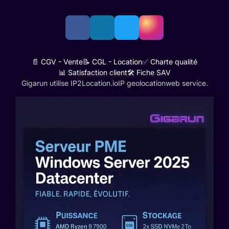
📄 CGV - Vente
📝 CGL - Location
✅ Charte qualité
📊 Satisfaction client
🛠️ Fiche SAV
Gigarun utilise IP2Location.io
IP geolocation
web service.